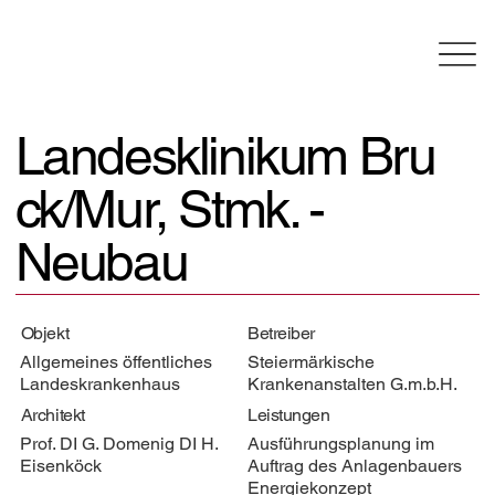
Landesklinikum Bru
ck/Mur, Stmk. -
Neubau
Objekt
Betreiber
Allgemeines öffentliches
Steiermärkische
Landeskrankenhaus
Krankenanstalten G.m.b.H.
Architekt
Leistungen
Prof. DI G. Domenig DI H.
Ausführungsplanung im
Eisenköck
Auftrag des Anlagenbauers
Energiekonzept