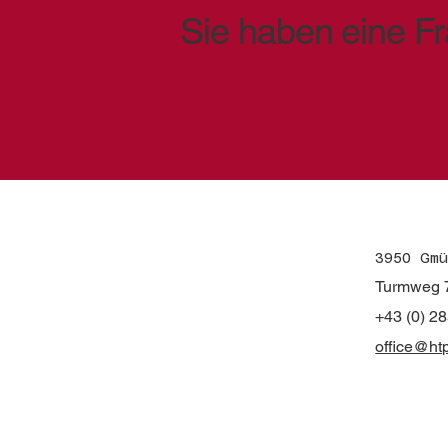
Sie haben eine F
3950 Gmü
Turmweg 
+43 (0) 2
office@ht