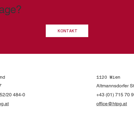
rage?
KONTAKT
nd
1120 Wien
7
Altmannsdorfer S
852/20 484-0
+43 (01) 715 70 
pg.at
office@htpg.at