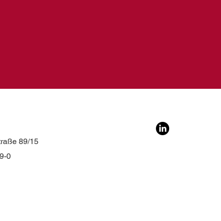
traße 89/15
99-0